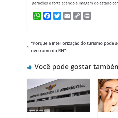
gerações e fortalecendo a imagem do estado com
W
F
T
E
C
P
h
a
w
m
o
r
a
c
i
a
p
i
t
e
t
i
y
n
“Porque a interiorização do turismo pode s
s
b
t
l
L
t
ovo rumo do RN”
A
o
e
i
p
o
r
n
Você pode gostar també
p
k
k