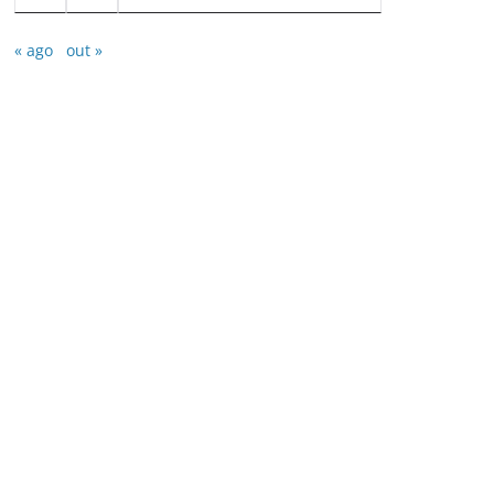
« ago
out »