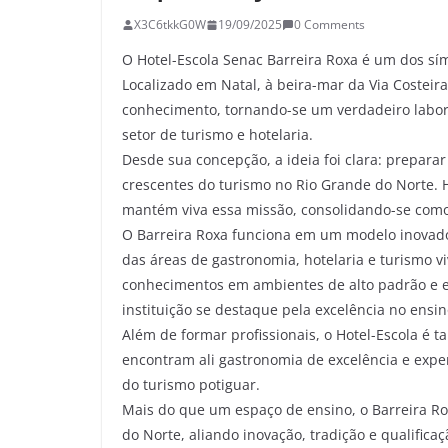
X3C6tkkG0W
19/09/2025
0 Comments
O Hotel-Escola Senac Barreira Roxa é um dos sím
Localizado em Natal, à beira-mar da Via Costeir
conhecimento, tornando-se um verdadeiro labora
setor de turismo e hotelaria.
Desde sua concepção, a ideia foi clara: prepar
crescentes do turismo no Rio Grande do Norte. 
mantém viva essa missão, consolidando-se como 
O Barreira Roxa funciona em um modelo inovador
das áreas de gastronomia, hotelaria e turismo v
conhecimentos em ambientes de alto padrão e e
instituição se destaque pela excelência no ensin
Além de formar profissionais, o Hotel-Escola é 
encontram ali gastronomia de excelência e exper
do turismo potiguar.
Mais do que um espaço de ensino, o Barreira Ro
do Norte, aliando inovação, tradição e qualific