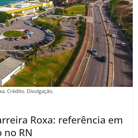
xa. Crédito. Divulgação.
rreira Roxa: referência em
o no RN