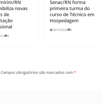
mirim/RN
Senac/RN forma
ibiliza novas
primeira turma do
s de
curso de Técnico em
itação
Hospedagem
sional
28/10/2024
0
023
0
Campos obrigatórios são marcados com
*