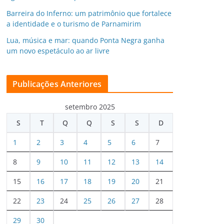
Barreira do Inferno: um patrimônio que fortalece
a identidade e o turismo de Parnamirim
Lua, música e mar: quando Ponta Negra ganha
um novo espetáculo ao ar livre
Publicações Anteriores
setembro 2025
S
T
Q
Q
S
S
D
1
2
3
4
5
6
7
8
9
10
11
12
13
14
15
16
17
18
19
20
21
22
23
24
25
26
27
28
29
30