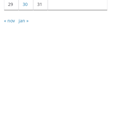
29
30
31
« nov
jan »