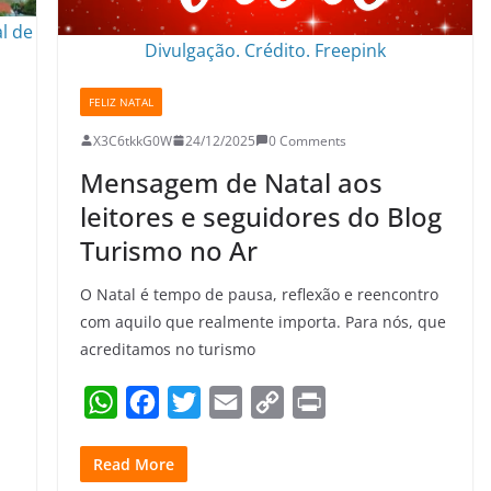
l de
Divulgação. Crédito. Freepink
FELIZ NATAL
X3C6tkkG0W
24/12/2025
0 Comments
Mensagem de Natal aos
leitores e seguidores do Blog
Turismo no Ar
O Natal é tempo de pausa, reflexão e reencontro
com aquilo que realmente importa. Para nós, que
acreditamos no turismo
W
F
T
E
C
P
h
a
w
m
o
r
Read More
a
c
i
a
p
i