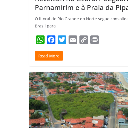
Parnamirim e à Praia da Pip
O litoral do Rio Grande do Norte segue consol
Brasil para
W
F
T
E
C
P
h
a
w
m
o
r
Read More
a
c
i
a
p
i
t
e
t
i
y
n
s
b
t
l
L
t
A
o
e
i
p
o
r
n
p
k
k