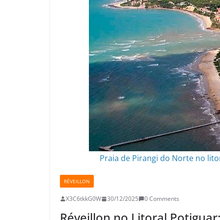
Praia de Pirangi do Norte no li
RÉVEILLON
X3C6tkkG0W
30/12/2025
0 Comments
Réveillon no Litoral Potiguar