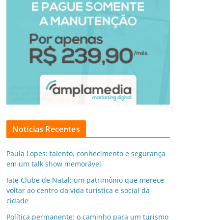
Notícias Recentes
Paula Lopes: talento, conhecimento e segurança
em um talk show memorável
Iate Clube de Natal: um patrimônio que merece
voltar ao centro da vida turística e social da
cidade
Política permanente: o caminho para um turismo