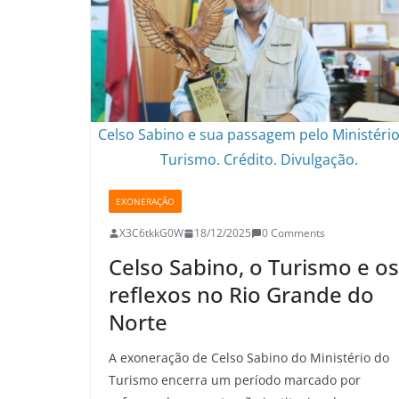
p
k
k
Celso Sabino e sua passagem pelo Ministéri
Turismo. Crédito. Divulgação.
EXONERAÇÃO
X3C6tkkG0W
18/12/2025
0 Comments
Celso Sabino, o Turismo e os
reflexos no Rio Grande do
Norte
A exoneração de Celso Sabino do Ministério do
Turismo encerra um período marcado por