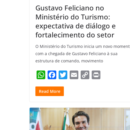
Gustavo Feliciano no
Ministério do Turismo:
expectativa de diálogo e
fortalecimento do setor
O Ministério do Turismo inicia um novo moment
com a chegada de Gustavo Feliciano à sua
estrutura de comando, movimento
W
F
T
E
C
P
h
a
w
m
o
r
Read More
a
c
i
a
p
i
t
e
t
i
y
n
s
b
t
l
L
t
A
o
e
i
p
o
r
n