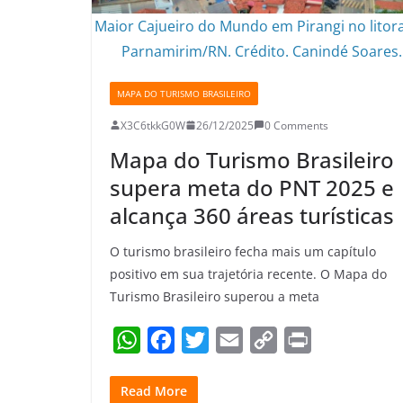
Maior Cajueiro do Mundo em Pirangi no litora
Parnamirim/RN. Crédito. Canindé Soares.
MAPA DO TURISMO BRASILEIRO
X3C6tkkG0W
26/12/2025
0 Comments
Mapa do Turismo Brasileiro
supera meta do PNT 2025 e
alcança 360 áreas turísticas
O turismo brasileiro fecha mais um capítulo
positivo em sua trajetória recente. O Mapa do
Turismo Brasileiro superou a meta
W
F
T
E
C
P
h
a
w
m
o
r
Read More
a
c
i
a
p
i