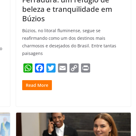
beleza e tranquilidade em
Búzios
Búzios, no litoral fluminense, segue se
reafirmando como um dos destinos mais
charmosos e desejados do Brasil. Entre tantas
o
paisagens
W
F
T
E
C
P
h
a
w
m
o
r
Read More
a
c
i
a
p
i
t
e
t
i
y
n
s
b
t
l
L
t
A
o
e
i
p
o
r
n
p
k
k