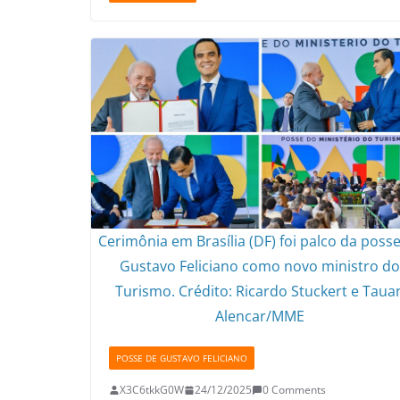
t
e
t
i
y
n
s
b
t
l
L
t
A
o
e
i
p
o
r
n
p
k
k
Cerimônia em Brasília (DF) foi palco da poss
Gustavo Feliciano como novo ministro d
Turismo. Crédito: Ricardo Stuckert e Taua
Alencar/MME
POSSE DE GUSTAVO FELICIANO
X3C6tkkG0W
24/12/2025
0 Comments