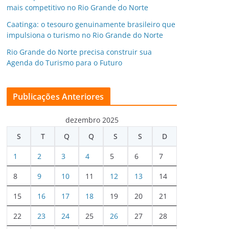
mais competitivo no Rio Grande do Norte
Caatinga: o tesouro genuinamente brasileiro que
impulsiona o turismo no Rio Grande do Norte
Rio Grande do Norte precisa construir sua
Agenda do Turismo para o Futuro
Publicações Anteriores
dezembro 2025
S
T
Q
Q
S
S
D
1
2
3
4
5
6
7
8
9
10
11
12
13
14
15
16
17
18
19
20
21
22
23
24
25
26
27
28