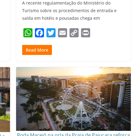
A recente regulamentação do Ministério do
Turismo sobre os procedimentos de entrada e
saída em hotéis e pousadas chega em
W
F
T
E
C
P
h
a
w
m
o
r
Read More
a
c
i
a
p
i
t
e
t
i
y
n
s
b
t
l
L
t
A
o
e
i
p
o
r
n
p
k
k
Roda Maceió na orla da Praia de Pajuçara reforça