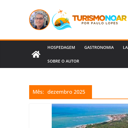
Pular
para
o
conteúdo
HOSPEDAGEM
GASTRONOMIA
LA
SOBRE O AUTOR
Mês:
dezembro 2025