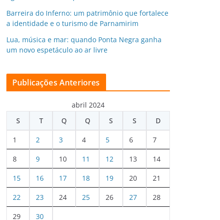
Barreira do Inferno: um patrimônio que fortalece
a identidade e o turismo de Parnamirim
Lua, música e mar: quando Ponta Negra ganha
um novo espetáculo ao ar livre
Publicações Anteriores
abril 2024
S
T
Q
Q
S
S
D
1
2
3
4
5
6
7
8
9
10
11
12
13
14
15
16
17
18
19
20
21
22
23
24
25
26
27
28
29
30