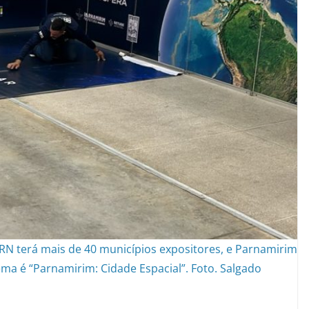
RN terá mais de 40 municípios expositores, e Parnamirim
ma é “Parnamirim: Cidade Espacial”. Foto. Salgado