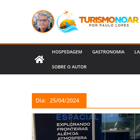
Pular
para
o
conteúdo
HOSPEDAGEM
GASTRONOMIA
LA
SOBRE O AUTOR
Dia:
25/04/2024