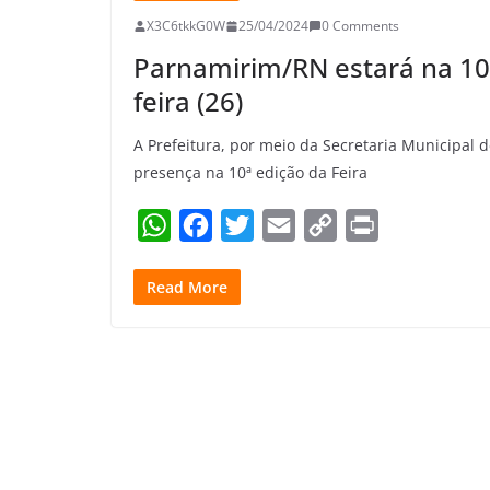
X3C6tkkG0W
25/04/2024
0 Comments
Parnamirim/RN estará na 10ª
feira (26)
A Prefeitura, por meio da Secretaria Municipal
presença na 10ª edição da Feira
W
F
T
E
C
P
h
a
w
m
o
r
Read More
a
c
i
a
p
i
t
e
t
i
y
n
s
b
t
l
L
t
A
o
e
i
p
o
r
n
p
k
k