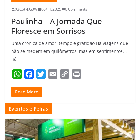
X3C6tkkG0W
06/11/2025
0 Comments
Paulinha – A Jornada Que
Floresce em Sorrisos
Uma crônica de amor, tempo e gratidão Há viagens que
não se medem em quilômetros, mas em sentimentos. E
há
W
F
T
E
C
P
h
a
w
m
o
r
Read More
a
c
i
a
p
i
t
e
t
i
y
n
Eventos e Feiras
s
b
t
l
L
t
A
o
e
i
p
o
r
n
p
k
k