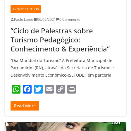
EVENTOS E FEIRAS
Paulo Lopes
06/09/2021
0 Comments
“Ciclo de Palestras sobre
Turismo Pedagógico:
Conhecimento & Experiência”
“Dia Mundial do Turismo” A Prefeitura Municipal de
Parnamirim (RN), através da Secretaria de Turismo e
Desenvolvimento Econômico-(SETUDE), em parceria
W
F
T
E
C
P
h
a
w
m
o
r
Read More
a
c
i
a
p
i
t
e
t
i
y
n
s
b
t
l
L
t