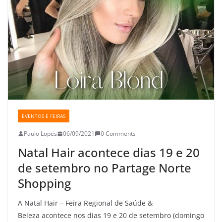
A
o
e
i
p
o
r
n
p
k
k
EVENTOS E FEIRAS
Paulo Lopes
06/09/2021
0 Comments
Natal Hair acontece dias 19 e 20
de setembro no Partage Norte
Shopping
A Natal Hair – Feira Regional de Saúde &
Beleza acontece nos dias 19 e 20 de setembro (domingo