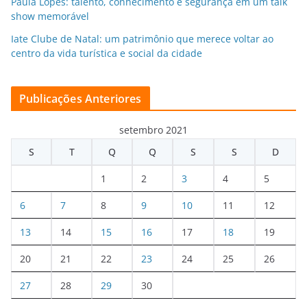
Paula Lopes: talento, conhecimento e segurança em um talk
show memorável
Iate Clube de Natal: um patrimônio que merece voltar ao
centro da vida turística e social da cidade
Publicações Anteriores
setembro 2021
S
T
Q
Q
S
S
D
1
2
3
4
5
6
7
8
9
10
11
12
13
14
15
16
17
18
19
20
21
22
23
24
25
26
27
28
29
30