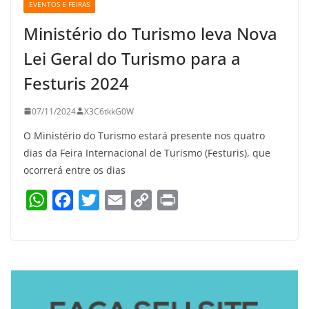
EVENTOS E FEIRAS
Ministério do Turismo leva Nova
Lei Geral do Turismo para a
Festuris 2024
07/11/2024
X3C6tkkG0W
O Ministério do Turismo estará presente nos quatro
dias da Feira Internacional de Turismo (Festuris), que
ocorrerá entre os dias
W
F
T
E
C
P
h
a
w
m
o
r
a
c
i
a
p
i
t
e
t
i
y
n
s
b
t
l
L
t
A
o
e
i