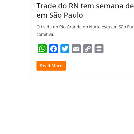
Trade do RN tem semana de
em São Paulo
O trade do Rio Grande do Norte está em São Pau
comitiva,
W
F
T
E
C
P
h
a
w
m
o
r
Read More
a
c
i
a
p
i
t
e
t
i
y
n
s
b
t
l
L
t
A
o
e
i
p
o
r
n
p
k
k