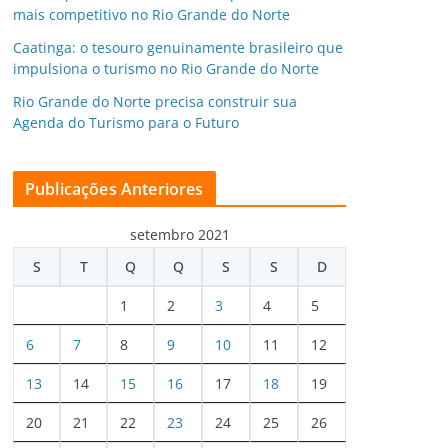
mais competitivo no Rio Grande do Norte
Caatinga: o tesouro genuinamente brasileiro que
impulsiona o turismo no Rio Grande do Norte
Rio Grande do Norte precisa construir sua
Agenda do Turismo para o Futuro
Publicações Anteriores
setembro 2021
S
T
Q
Q
S
S
D
1
2
3
4
5
6
7
8
9
10
11
12
13
14
15
16
17
18
19
20
21
22
23
24
25
26