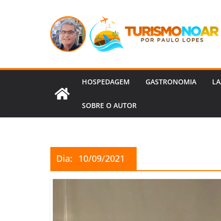
Pular
para
o
conteúdo
HOSPEDAGEM
GASTRONOMIA
LA
SOBRE O AUTOR
Dia:
10/09/2021