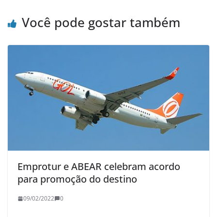
p
o
r
n
p
k
k
Você pode gostar também
Emprotur e ABEAR celebram acordo
para promoção do destino
09/02/2022
0