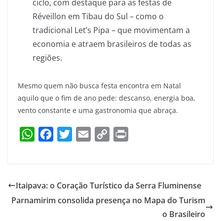
ciclo, com destaque para as festas de
Réveillon em Tibau do Sul – como o
tradicional Let’s Pipa – que movimentam a
economia e atraem brasileiros de todas as
regiões.
Mesmo quem não busca festa encontra em Natal
aquilo que o fim de ano pede: descanso, energia boa,
vento constante e uma gastronomia que abraça.
W
F
T
E
C
P
h
a
w
m
o
r
a
c
i
a
p
i
t
e
t
i
y
n
Itaipava: o Coração Turístico da Serra Fluminense
s
b
t
l
L
t
Parnamirim consolida presença no Mapa do Turism
A
o
e
i
o Brasileiro