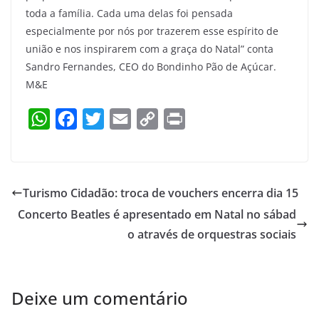
toda a família. Cada uma delas foi pensada
especialmente por nós por trazerem esse espírito de
união e nos inspirarem com a graça do Natal” conta
Sandro Fernandes, CEO do Bondinho Pão de Açúcar.
M&E
W
F
T
E
C
P
h
a
w
m
o
r
a
c
i
a
p
i
t
e
t
i
y
n
Turismo Cidadão: troca de vouchers encerra dia 15
s
b
t
l
L
t
Concerto Beatles é apresentado em Natal no sábad
A
o
e
i
o através de orquestras sociais
p
o
r
n
p
k
k
Deixe um comentário