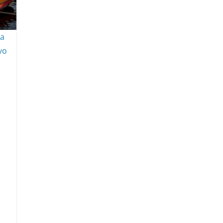
ta
vo