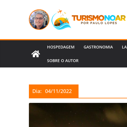
Pular
para
o
conteúdo
HOSPEDAGEM
GASTRONOMIA
LA
SOBRE O AUTOR
Dia:
04/11/2022