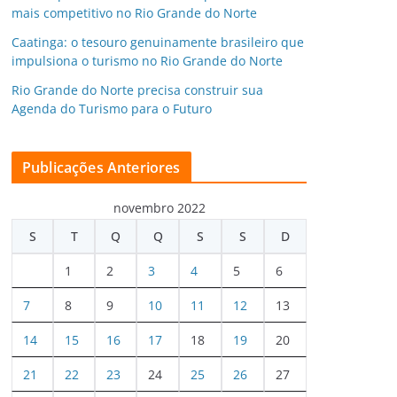
mais competitivo no Rio Grande do Norte
Caatinga: o tesouro genuinamente brasileiro que
impulsiona o turismo no Rio Grande do Norte
Rio Grande do Norte precisa construir sua
Agenda do Turismo para o Futuro
Publicações Anteriores
novembro 2022
S
T
Q
Q
S
S
D
1
2
3
4
5
6
7
8
9
10
11
12
13
14
15
16
17
18
19
20
21
22
23
24
25
26
27