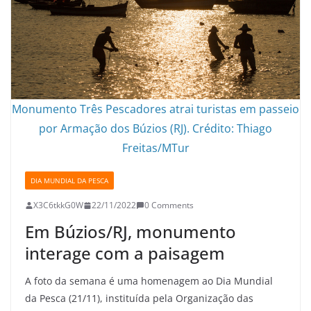
Monumento Três Pescadores atrai turistas em passeio
por Armação dos Búzios (RJ). Crédito: Thiago
Freitas/MTur
DIA MUNDIAL DA PESCA
X3C6tkkG0W
22/11/2022
0 Comments
Em Búzios/RJ, monumento
interage com a paisagem
A foto da semana é uma homenagem ao Dia Mundial
da Pesca (21/11), instituída pela Organização das