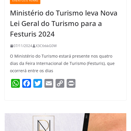
EVENTOS E FEIRAS
Ministério do Turismo leva Nova
Lei Geral do Turismo para a
Festuris 2024
07/11/2024
X3C6tkkG0W
O Ministério do Turismo estará presente nos quatro
dias da Feira Internacional de Turismo (Festuris), que
ocorrerá entre os dias
W
F
T
E
C
P
h
a
w
m
o
r
a
c
i
a
p
i
t
e
t
i
y
n
s
b
t
l
L
t
A
o
e
i