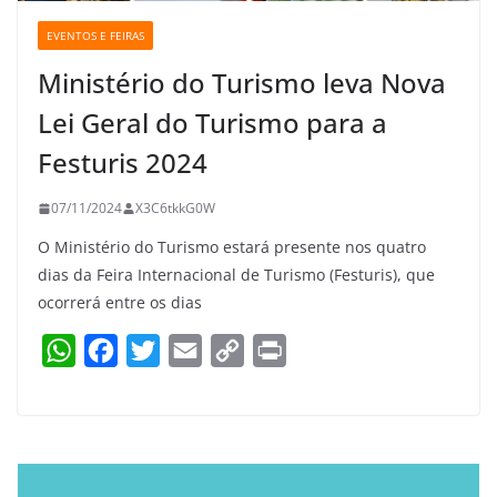
EVENTOS E FEIRAS
Ministério do Turismo leva Nova
Lei Geral do Turismo para a
Festuris 2024
07/11/2024
X3C6tkkG0W
O Ministério do Turismo estará presente nos quatro
dias da Feira Internacional de Turismo (Festuris), que
ocorrerá entre os dias
W
F
T
E
C
P
h
a
w
m
o
r
a
c
i
a
p
i
t
e
t
i
y
n
s
b
t
l
L
t