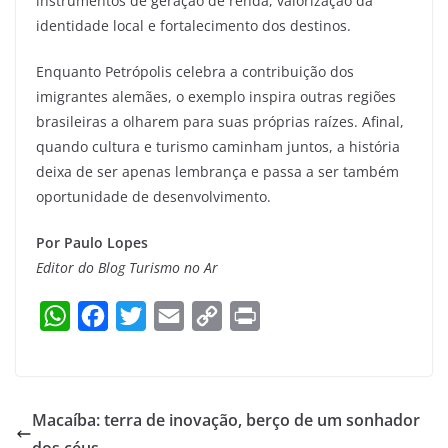
instrumentos de geração de renda, valorização da
identidade local e fortalecimento dos destinos.
Enquanto Petrópolis celebra a contribuição dos
imigrantes alemães, o exemplo inspira outras regiões
brasileiras a olharem para suas próprias raízes. Afinal,
quando cultura e turismo caminham juntos, a história
deixa de ser apenas lembrança e passa a ser também
oportunidade de desenvolvimento.
Por Paulo Lopes
Editor do Blog Turismo no Ar
W
F
T
E
C
P
h
a
w
m
o
r
a
c
i
a
p
i
t
e
t
i
y
n
Macaíba: terra de inovação, berço de um sonhador
s
b
t
l
L
t
dos céus