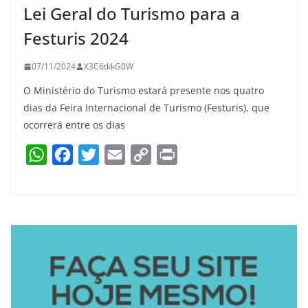
Lei Geral do Turismo para a
Festuris 2024
07/11/2024
X3C6tkkG0W
O Ministério do Turismo estará presente nos quatro
dias da Feira Internacional de Turismo (Festuris), que
ocorrerá entre os dias
W
F
T
E
C
P
h
a
w
m
o
r
a
c
i
a
p
i
t
e
t
i
y
n
s
b
t
l
L
t
A
o
e
i
p
o
r
n
p
k
k