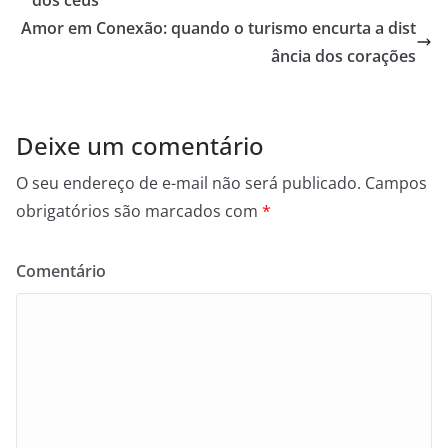
A
o
e
i
Amor em Conexão: quando o turismo encurta a dist
p
o
r
n
ância dos corações
p
k
k
Deixe um comentário
O seu endereço de e-mail não será publicado.
Campos
obrigatórios são marcados com
*
Comentário